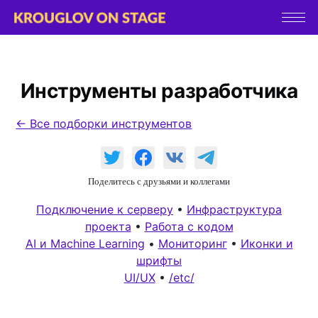
Инструменты разработчика
← Все подборки инструментов
Поделитесь с друзьями и коллегами
Подключение к серверу
•
Инфраструктура
проекта
•
Работа с кодом
AI и Machine Learning
•
Мониторинг
•
Иконки и
шрифты
UI/UX
•
/etc/