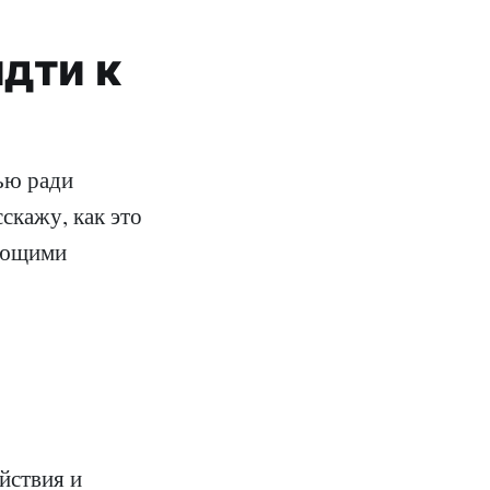
идти к
ью ради
скажу, как это
тающими
йствия и