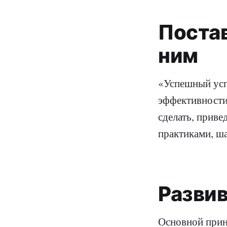
Постав
ним
«Успешный усп
эффективности 
сделать, прив
практиками, ш
Разви
Основной прин