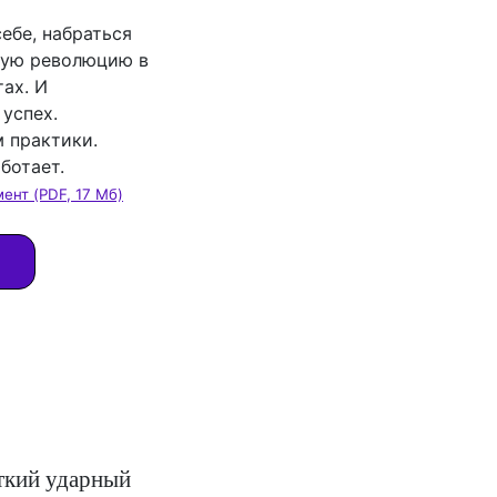
ебе, набраться
щую революцию в
тах. И
 успех.
 практики.
ботает.
ент (PDF, 17 Мб)
аткий ударный