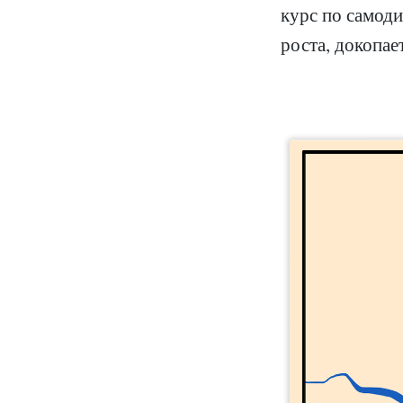
курс по самод
роста, докопае