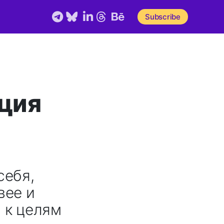
Telegram
Bluesky
LinkedIn
Threads
Behance
Subscribe
ция
себя,
вее и
 к целям