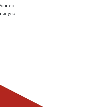
ённость
стоящую