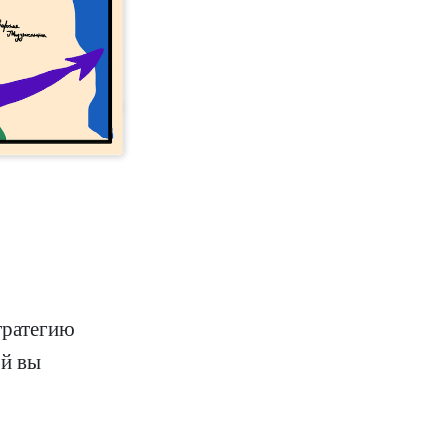
тратегию
ой вы