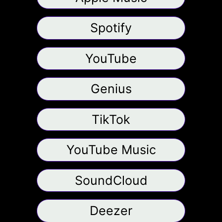
Spotify
YouTube
Genius
TikTok
YouTube Music
SoundCloud
Deezer